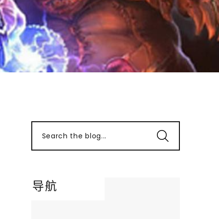
Search the blog...
导航