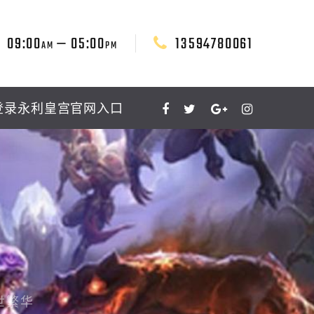
09:00
— 05:00
13594780061
AM
PM
登录永利皇宫官网入口
世繁华