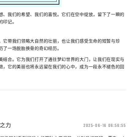
想、我们的希望、我们的喜悦。它们在空中绽放，留下了一瞬的
的印记。
。它带我们领略大自然的壮丽，也让我们感受生命的短暂与珍
历了一场脱胎换骨的奇幻经历。
美结合。它为我们打开了通往梦幻世界的大门，让我们在现实与
退，它的美丽也将永远留在我们的心中，成为一段永不褪色的回
之力
2025-06-16 06:56:55