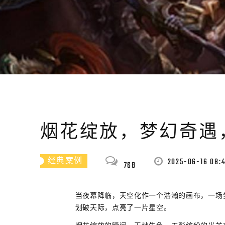
烟花绽放，梦幻奇遇
2025-06-16 08:4
经典案例
768
当夜幕降临，天空化作一个浩瀚的画布，一场
划破天际，点亮了一片星空。