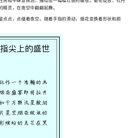
在黑暗中肆意挥洒，描绘出一幅幅壮丽的画卷。菊花绽放、牡丹
的精灵，在夜空中翩翩起舞。
星点点，点缀着夜空。随着手指的滑动，烟花变换着形状和颜