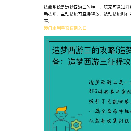
技能系统是造梦西游三的特一，玩家可通过升
动技能，主动技能可直接释放，被动技能则在
率。
澳门永利皇宫官网入口