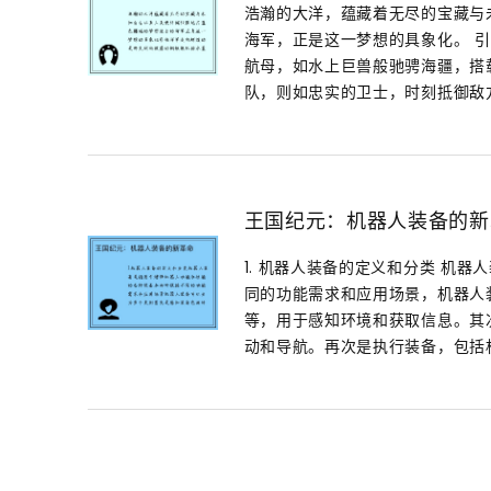
浩瀚的大洋，蕴藏着无尽的宝藏与
海军，正是这一梦想的具象化。 
航母，如水上巨兽般驰骋海疆，搭
队，则如忠实的卫士，时刻抵御敌方
王国纪元：机器人装备的新
1. 机器人装备的定义和分类 机
同的功能需求和应用场景，机器人
等，用于感知环境和获取信息。其
动和导航。再次是执行装备，包括机械