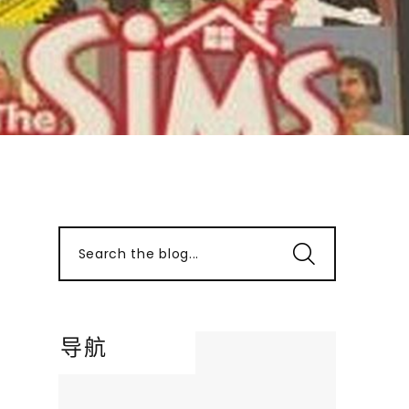
Search the blog...
导航