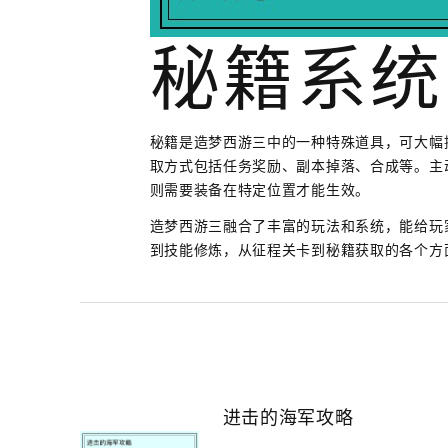
秘籍系统
秘籍是造梦西游三中的一种特殊道具，可大幅
取方式包括任务奖励、副本掉落、合成等。主
则需要装备在特定位置才能生效。
造梦西游三融合了丰富的玩法和系统，能给玩
到技能修炼，从征程关卡到秘籍获取的各个方
进击的海军攻略