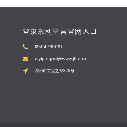
登录永利皇宫官网入口
13594780061
diyipingpai@www.j9.com
漳州市尝谎之都328号