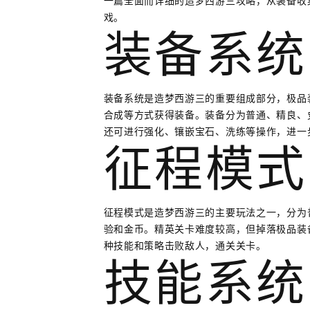
一篇全面而详细的造梦西游三攻略，从装备收
戏。
装备系统
装备系统是造梦西游三的重要组成部分，极品
合成等方式获得装备。装备分为普通、精良、
还可进行强化、镶嵌宝石、洗练等操作，进一
征程模式
征程模式是造梦西游三的主要玩法之一，分为
验和金币。精英关卡难度较高，但掉落极品装
种技能和策略击败敌人，通关关卡。
技能系统