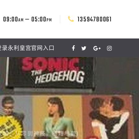
09:00
— 05:00
13594780061
AM
PM
登录永利皇宫官网入口
攻略：从零到神技，秘籍尽藏)