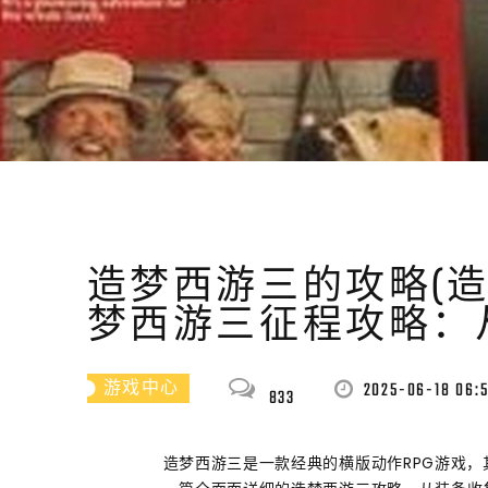
造梦西游三的攻略(
梦西游三征程攻略：
2025-06-18 06:5
游戏中心
833
造梦西游三是一款经典的横版动作RPG游戏