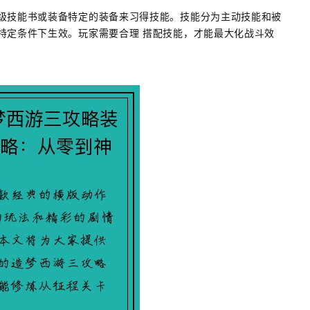
级技能书或装备特定的装备来习得技能。技能分为主动技能和被
特定条件下生效。玩家需要合理 搭配技能，才能最大化战斗效